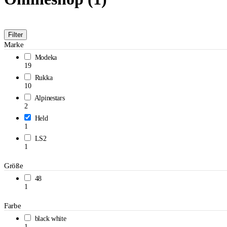
Filter
Marke
Modeka
19
Rukka
10
Alpinestars
2
Held
1
LS2
1
Größe
48
1
Farbe
black white
1