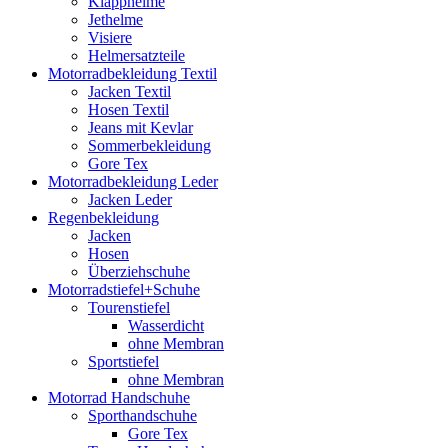
Klapphelme
Jethelme
Visiere
Helmersatzteile
Motorradbekleidung Textil
Jacken Textil
Hosen Textil
Jeans mit Kevlar
Sommerbekleidung
Gore Tex
Motorradbekleidung Leder
Jacken Leder
Regenbekleidung
Jacken
Hosen
Überziehschuhe
Motorradstiefel+Schuhe
Tourenstiefel
Wasserdicht
ohne Membran
Sportstiefel
ohne Membran
Motorrad Handschuhe
Sporthandschuhe
Gore Tex