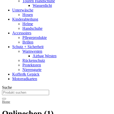
Touren Handschuhe
Wasserdicht
Unterwäsche
Hosen
Kinderabteilung
Helme
Handschuhe
Accessoires
Pflegeprodukte
Brillen
Schutz + Sicherheit
Warnwesten
Airbag Westen
Rückenschutz
Protektoren
Nierengurte
Koffer& Gepäck
Motorradkarten
Suche
Home
Onlineshop (1)