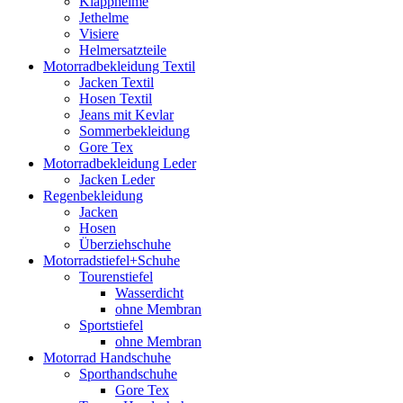
Klapphelme
Jethelme
Visiere
Helmersatzteile
Motorradbekleidung Textil
Jacken Textil
Hosen Textil
Jeans mit Kevlar
Sommerbekleidung
Gore Tex
Motorradbekleidung Leder
Jacken Leder
Regenbekleidung
Jacken
Hosen
Überziehschuhe
Motorradstiefel+Schuhe
Tourenstiefel
Wasserdicht
ohne Membran
Sportstiefel
ohne Membran
Motorrad Handschuhe
Sporthandschuhe
Gore Tex