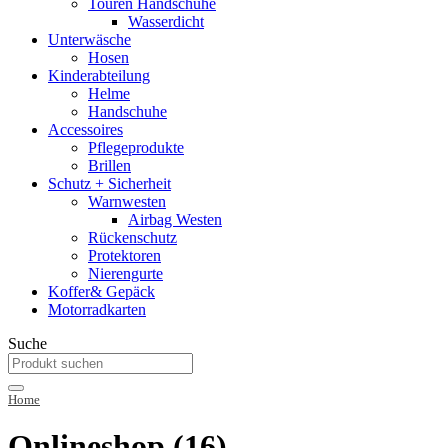
Touren Handschuhe
Wasserdicht
Unterwäsche
Hosen
Kinderabteilung
Helme
Handschuhe
Accessoires
Pflegeprodukte
Brillen
Schutz + Sicherheit
Warnwesten
Airbag Westen
Rückenschutz
Protektoren
Nierengurte
Koffer& Gepäck
Motorradkarten
Suche
Home
Onlineshop (16)