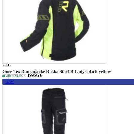
Rukka
Gore Tex Damenjacke Rukka Start-R Ladys black-yellow
199,95 €
UVP:
439,00 €
auf Lager
-43%