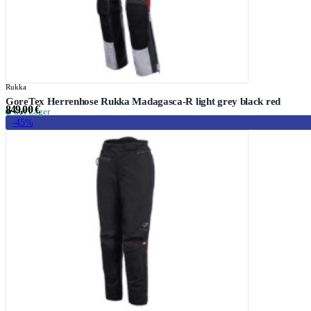
Rukka
GoreTex Herrenhose Rukka Madagasca-R light grey black red
849,00 €
auf Lager
-45%