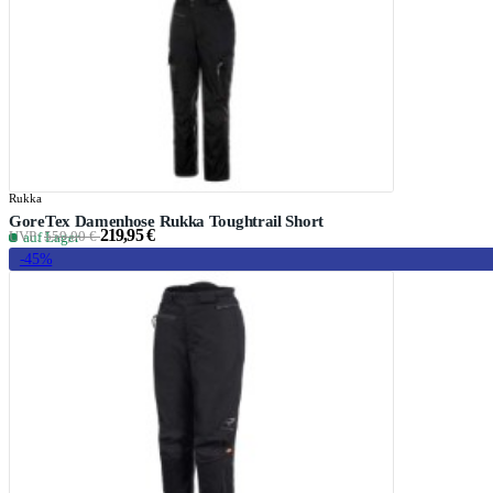
Rukka
GoreTex Damenhose Rukka Toughtrail Short
219,95 €
UVP:
559,00 €
auf Lager
-45%