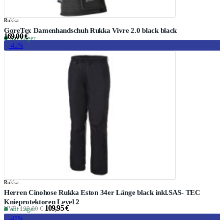
Rukka
GoreTex Damenhandschuh Rukka Vivre 2.0 black black
169,00 €
auf Lager
-45%
Rukka
Herren Cinohose Rukka Eston 34er Länge black inkl.SAS- TEC
Knieprotektoren Level 2
109,95 €
UVP:
199,00 €
auf Lager
-45%