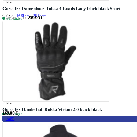
Rukka
Gore Tex Damenhose Rukka 4 Roads Lady black black Short
Größe:
46 Short
38 Short
259,95 €
UVP:
469,00 €
auf Lager
Rukka
Gore Tex Handschuh Rukka Virium 2.0 black-black
169,00 €
auf Lager
-54%