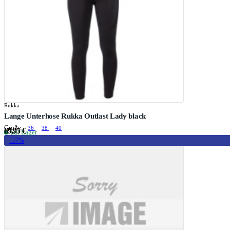
Rukka
Lange Unterhose Rukka Outlast Lady black
Größe:
36
38
40
69,95 €
auf Lager
-57%