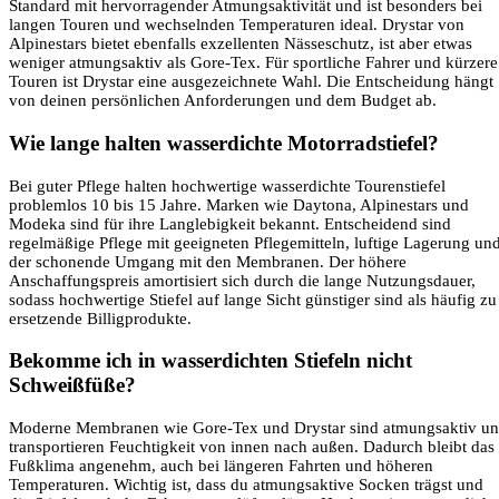
Standard mit hervorragender Atmungsaktivität und ist besonders bei
langen Touren und wechselnden Temperaturen ideal. Drystar von
Alpinestars bietet ebenfalls exzellenten Nässeschutz, ist aber etwas
weniger atmungsaktiv als Gore-Tex. Für sportliche Fahrer und kürzere
Touren ist Drystar eine ausgezeichnete Wahl. Die Entscheidung hängt
von deinen persönlichen Anforderungen und dem Budget ab.
Wie lange halten wasserdichte Motorradstiefel?
Bei guter Pflege halten hochwertige wasserdichte Tourenstiefel
problemlos 10 bis 15 Jahre. Marken wie Daytona, Alpinestars und
Modeka sind für ihre Langlebigkeit bekannt. Entscheidend sind
regelmäßige Pflege mit geeigneten Pflegemitteln, luftige Lagerung un
der schonende Umgang mit den Membranen. Der höhere
Anschaffungspreis amortisiert sich durch die lange Nutzungsdauer,
sodass hochwertige Stiefel auf lange Sicht günstiger sind als häufig zu
ersetzende Billigprodukte.
Bekomme ich in wasserdichten Stiefeln nicht
Schweißfüße?
Moderne Membranen wie Gore-Tex und Drystar sind atmungsaktiv u
transportieren Feuchtigkeit von innen nach außen. Dadurch bleibt das
Fußklima angenehm, auch bei längeren Fahrten und höheren
Temperaturen. Wichtig ist, dass du atmungsaktive Socken trägst und