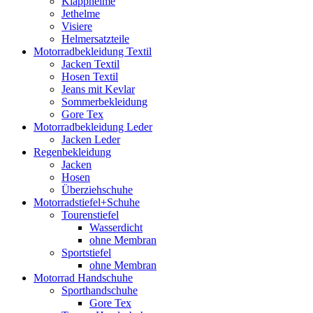
Klapphelme
Jethelme
Visiere
Helmersatzteile
Motorradbekleidung Textil
Jacken Textil
Hosen Textil
Jeans mit Kevlar
Sommerbekleidung
Gore Tex
Motorradbekleidung Leder
Jacken Leder
Regenbekleidung
Jacken
Hosen
Überziehschuhe
Motorradstiefel+Schuhe
Tourenstiefel
Wasserdicht
ohne Membran
Sportstiefel
ohne Membran
Motorrad Handschuhe
Sporthandschuhe
Gore Tex