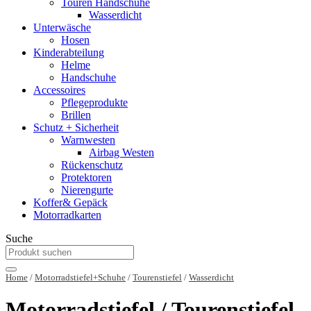
Touren Handschuhe
Wasserdicht
Unterwäsche
Hosen
Kinderabteilung
Helme
Handschuhe
Accessoires
Pflegeprodukte
Brillen
Schutz + Sicherheit
Warnwesten
Airbag Westen
Rückenschutz
Protektoren
Nierengurte
Koffer& Gepäck
Motorradkarten
Suche
Home
/
Motorradstiefel+Schuhe
/
Tourenstiefel
/
Wasserdicht
Motorradstiefel / Tourenstiefel