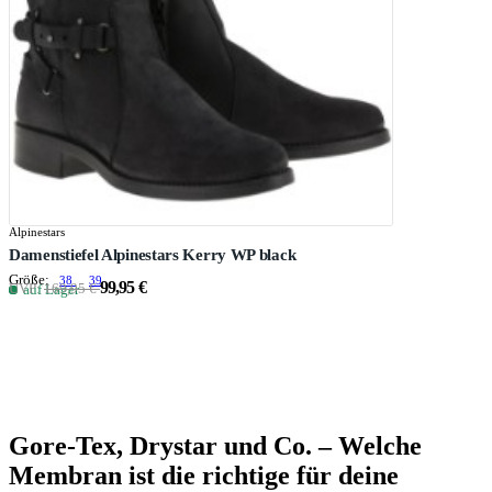
Alpinestars
Damenstiefel Alpinestars Kerry WP black
Größe:
38
39
99,95 €
UVP:
169,95 €
auf Lager
Gore-Tex, Drystar und Co. – Welche
Membran ist die richtige für deine