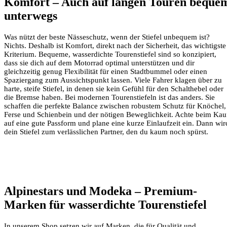
Komfort – Auch auf langen Touren beque
unterwegs
Was nützt der beste Nässeschutz, wenn der Stiefel unbequem ist?
Nichts. Deshalb ist Komfort, direkt nach der Sicherheit, das wichtigste
Kriterium. Bequeme, wasserdichte Tourenstiefel sind so konzipiert,
dass sie dich auf dem Motorrad optimal unterstützen und dir
gleichzeitig genug Flexibilität für einen Stadtbummel oder einen
Spaziergang zum Aussichtspunkt lassen. Viele Fahrer klagen über zu
harte, steife Stiefel, in denen sie kein Gefühl für den Schalthebel oder
die Bremse haben. Bei modernen Tourenstiefeln ist das anders. Sie
schaffen die perfekte Balance zwischen robustem Schutz für Knöchel,
Ferse und Schienbein und der nötigen Beweglichkeit. Achte beim Kau
auf eine gute Passform und plane eine kurze Einlaufzeit ein. Dann wir
dein Stiefel zum verlässlichen Partner, den du kaum noch spürst.
Alpinestars und Modeka – Premium-
Marken für wasserdichte Tourenstiefel
In unserem Shop setzen wir auf Marken, die für Qualität und