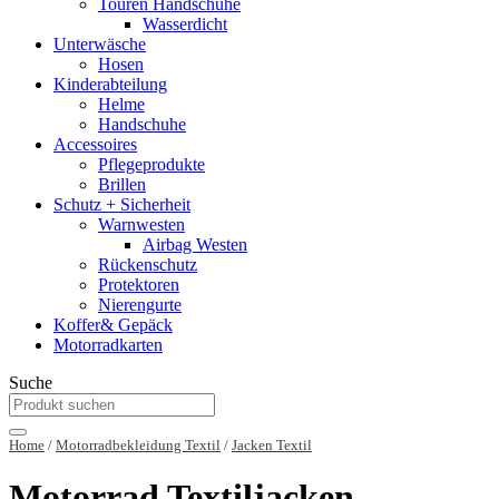
Touren Handschuhe
Wasserdicht
Unterwäsche
Hosen
Kinderabteilung
Helme
Handschuhe
Accessoires
Pflegeprodukte
Brillen
Schutz + Sicherheit
Warnwesten
Airbag Westen
Rückenschutz
Protektoren
Nierengurte
Koffer& Gepäck
Motorradkarten
Suche
Home
/
Motorradbekleidung Textil
/
Jacken Textil
Motorrad Textiljacken