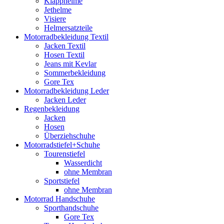
Klapphelme
Jethelme
Visiere
Helmersatzteile
Motorradbekleidung Textil
Jacken Textil
Hosen Textil
Jeans mit Kevlar
Sommerbekleidung
Gore Tex
Motorradbekleidung Leder
Jacken Leder
Regenbekleidung
Jacken
Hosen
Überziehschuhe
Motorradstiefel+Schuhe
Tourenstiefel
Wasserdicht
ohne Membran
Sportstiefel
ohne Membran
Motorrad Handschuhe
Sporthandschuhe
Gore Tex