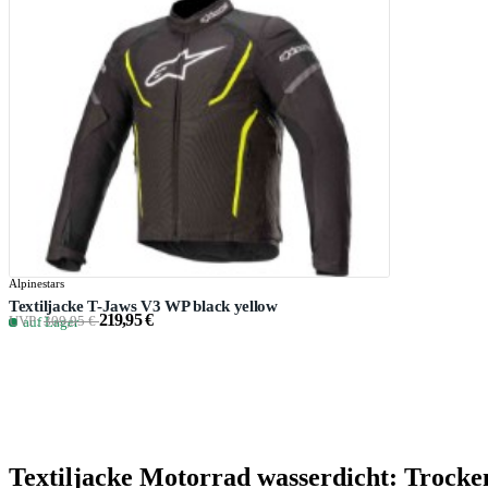
Alpinestars
Textiljacke T-Jaws V3 WP black yellow
219,95 €
UVP:
309,95 €
auf Lager
Textiljacke Motorrad wasserdicht: Trocke