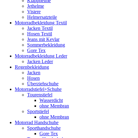
Klapphelme
Jethelme
Visiere
Helmersatzteile
Motorradbekleidung Textil
Jacken Textil
Hosen Textil
Jeans mit Kevlar
Sommerbekleidung
Gore Tex
Motorradbekleidung Leder
Jacken Leder
Regenbekleidung
Jacken
Hosen
Überziehschuhe
Motorradstiefel+Schuhe
Tourenstiefel
Wasserdicht
ohne Membran
Sportstiefel
ohne Membran
Motorrad Handschuhe
Sporthandschuhe
Gore Tex