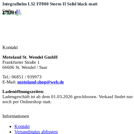
Integralhelm LS2 FF800 Storm II Solid black matt
Größe:
XS
179,00 €
auf Lager
Kontakt
Motoland St. Wendel GmbH
Frankfurter Straße 1
66606 St. Wendel / Saar
Tel.: 06851 / 939973
E-Mail:
motoland-shop@web.de
Ladenöffnungszeiten:
Ladengeschäft ist ab dem 01.03.2026 geschlossen. Verkauf findet nur
noch per Onlineshop statt.
Informationen
Kontakt
Versandstatus abfragen