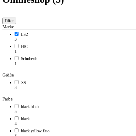
Filter
Marke
LS2
3
HJC
1
Schuberth
1
Größe
XS
3
Farbe
black black
5
black
4
black yellow fluo
3