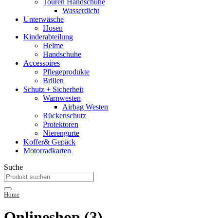
Touren Handschuhe
Wasserdicht
Unterwäsche
Hosen
Kinderabteilung
Helme
Handschuhe
Accessoires
Pflegeprodukte
Brillen
Schutz + Sicherheit
Warnwesten
Airbag Westen
Rückenschutz
Protektoren
Nierengurte
Koffer& Gepäck
Motorradkarten
Suche
Home
Onlineshop (3)