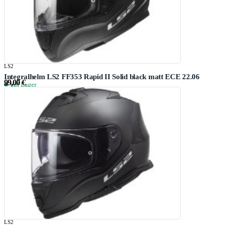
LS2
Integralhelm LS2 FF353 Rapid II Solid black matt ECE 22.06
99,00 €
auf Lager
LS2