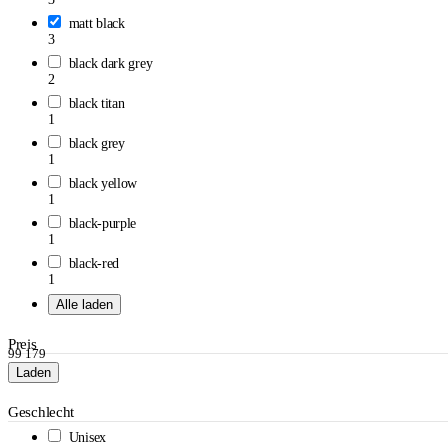
matt black
3
black dark grey
2
black titan
1
black grey
1
black yellow
1
black-purple
1
black-red
1
Alle laden
Preis
99
179
Laden
Geschlecht
Unisex